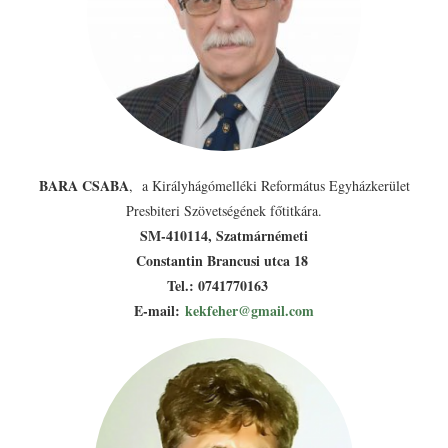
BARA CSABA
, a Királyhágómelléki Református Egyházkerület
Presbiteri Szövetségének főtitkára.
SM-410114, Szatmárnémeti
Constantin Brancusi utca 18
Tel.: 0741770163
E-mail:
kekfeher@gmail.com