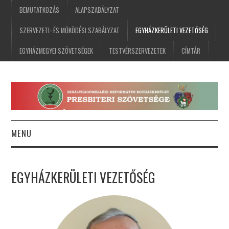
BEMUTATKOZÁS
ALAPSZABÁLYZAT
SZERVEZETI- ÉS MŰKÖDÉSI SZABÁLYZAT
EGYHÁZKERÜLETI VEZETŐSÉG
EGYHÁZMEGYEI SZÖVETSÉGEK
TESTVÉRSZERVEZETEK
CÍMTÁR
MENU
FŐOLDAL
EGYHÁZKERÜLETI VEZETŐSÉG
HÍREK
ESEMÉNYNAPTÁR