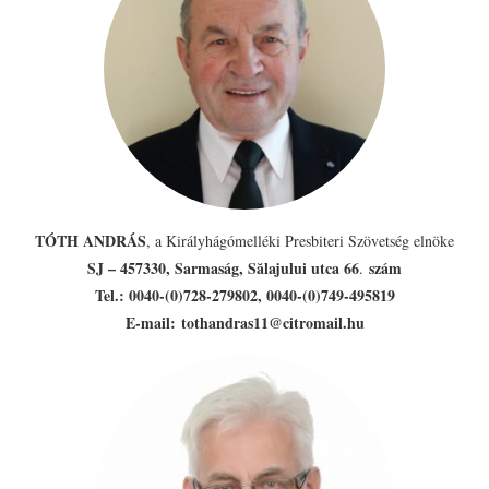
PRESBITERKÉPZÉS
ŐRÁLLÓK
KAPCSOLAT
TÓTH ANDRÁS
, a Királyhágómelléki Presbiteri Szövetség elnöke
SJ – 457330, Sarmaság, Sălajului utca 66
szám
.
Tel.: 0040-(0)728-279802, 0040-(0)749-495819
E-mail: tothandras11@citromail.hu