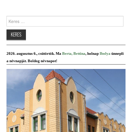
PRESBITERKÉPZÉS
Keres:
ŐRÁLLÓK
KAPCSOLAT
2026. augusztus 6., csütörtök. Ma
Berta, Bettina
, holnap
Ibolya
ünnepli
a névnapját. Boldog névnapot!