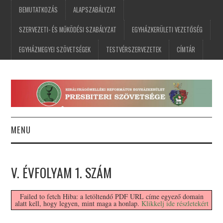
BEMUTATKOZÁS
ALAPSZABÁLYZAT
SZERVEZETI- ÉS MŰKÖDÉSI SZABÁLYZAT
EGYHÁZKERÜLETI VEZETŐSÉG
EGYHÁZMEGYEI SZÖVETSÉGEK
TESTVÉRSZERVEZETEK
CÍMTÁR
MENU
FŐOLDAL
V. ÉVFOLYAM 1. SZÁM
HÍREK
Failed to fetch Hiba: a letöltendő PDF URL címe egyező domain
alatt kell, hogy legyen, mint maga a honlap.
Klikkelj ide részletekért
ESEMÉNYNAPTÁR