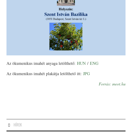
Az ökumenikus imahét anyaga letölthető:
HUN
/
ENG
Az ökumenikus imahét plakátja letölthető itt:
JPG
Forrás: meot.hu
HÍREK