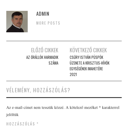
ADMIN
MORE POSTS
Post
ELŐZŐ CIKKEK
KÖVETKEZŐ CIKKEK
navigation
AZ ŐRÁLLÓK HARMADIK
CSŰRY ISTVÁN PÜSPÖK
SZÁMA
ÜZENETE A KRISZTUS-HÍVŐK
EGYSÉGÉNEK IMAHETÉRE
2021
VÉLEMÉNY, HOZZÁSZÓLÁS?
Az e-mail-címet nem tesszük közzé.
A kötelező mezőket
*
karakterrel
jelöltük
HOZZÁSZÓLÁS
*