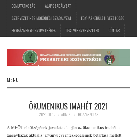
BEMUTATKOZÁS
ALAPSZABÁLYZAT
SZERVEZETI- ÉS MŰKÖDÉSI SZABÁLYZAT
EGYHÁZKERÜLETI VEZETŐSÉG
EGYHÁZMEGYEI SZÖVETSÉGEK
TESTVÉRSZERVEZETEK
CÍMTÁR
MENU
FŐOLDAL
ÖKUMENIKUS IMAHÉT 2021
HÍREK
2021-01-12
ADMIN
HOZZÁSZÓLÁS
ESEMÉNYNAPTÁR
A MEÖT elnökségének javaslata alapján az ökumenikus imahét a
tagegyházak aktuális járványügyi intézkedéseinek betartása mellett