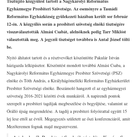
Tisztújító közgyűlést tartott a Nagykárolyi Református
PRESBITERKÉPZÉS
Egyházmegye Presbiteri Szövetsége. Az eseményre a Tasnádi
Református Egyházközség gyülekezeti házában került sor február
ŐRÁLLÓK
12-én. A közgyűlés során a presbiteri szövetség elnöki tisztségére
visszaválasztották Almási Csabát, alelnöknek pedig Tarr Miklóst
KAPCSOLAT
választották meg. A jegyzői tisztséget továbbra is Antal József tölti
be.
Nyitó áhítatot tartott és a résztvevőket köszöntötte Pakulár István
házigazda lelkipásztor. Köszöntést mondott továbbá Almási Csaba, a
Nagykárolyi Református Egyházmegye Presbiter Szövetségi (PSZ)
elnöke és Tóth András, a Királyhágómelléki Református Egyházkerület
Presbiter Szövetségi elnöke. Beszámoló hangzott el az egyházmegyei
szövetség 2016-2021 közötti évek munkáiról. A napirendi pontok
szerepelt a presbiteri tagdíjak megbeszélése és begyűjtése, valamint az
Őrálló újság megrendelése. A tagdíj a presbiteri folyóirattal együtt 15
lej lesz ettől az évtől. Megegyezés született az őszi konferenciáról, amit
Mezőteremen fognak majd megszervezni.