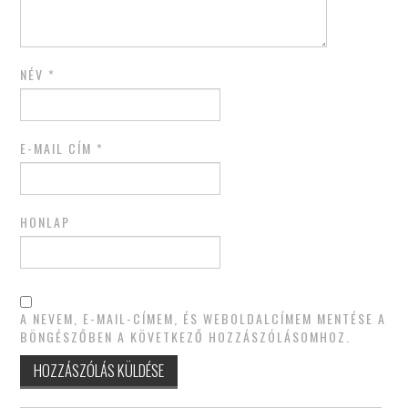
NÉV
*
E-MAIL CÍM
*
HONLAP
A NEVEM, E-MAIL-CÍMEM, ÉS WEBOLDALCÍMEM MENTÉSE A
BÖNGÉSZŐBEN A KÖVETKEZŐ HOZZÁSZÓLÁSOMHOZ.