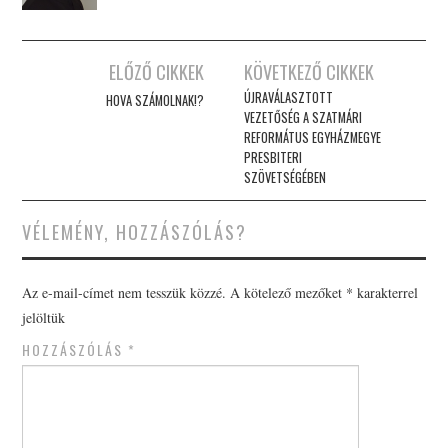
Post
ELŐZŐ CIKKEK
KÖVETKEZŐ CIKKEK
navigation
ÚJRAVÁLASZTOTT
HOVA SZÁMOLNAK!?
VEZETŐSÉG A SZATMÁRI
REFORMÁTUS EGYHÁZMEGYE
PRESBITERI
SZÖVETSÉGÉBEN
VÉLEMÉNY, HOZZÁSZÓLÁS?
Az e-mail-címet nem tesszük közzé.
A kötelező mezőket
*
karakterrel
jelöltük
HOZZÁSZÓLÁS
*