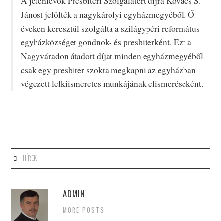
A jelenlevők Presbiteri Szolgálatért díjra Kovács S.
Jánost jelölték a nagykárolyi egyházmegyéből. Ő
éveken keresztül szolgálta a szilágypéri református
egyházközséget gondnok- és presbiterként. Ezt a
Nagyváradon átadott díjat minden egyházmegyéből
csak egy presbiter szokta megkapni az egyházban
végezett lelkiismeretes munkájának elismeréseként.
HÍREK
ADMIN
MORE POSTS