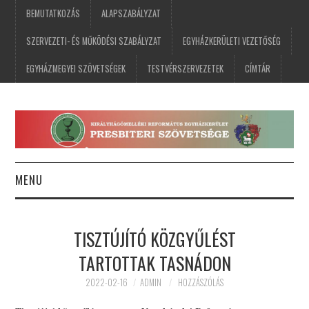
BEMUTATKOZÁS
ALAPSZABÁLYZAT
SZERVEZETI- ÉS MŰKÖDÉSI SZABÁLYZAT
EGYHÁZKERÜLETI VEZETŐSÉG
EGYHÁZMEGYEI SZÖVETSÉGEK
TESTVÉRSZERVEZETEK
CÍMTÁR
MENU
FŐOLDAL
TISZTÚJÍTÓ KÖZGYŰLÉST
HÍREK
TARTOTTAK TASNÁDON
ESEMÉNYNAPTÁR
2022-02-16
ADMIN
HOZZÁSZÓLÁS