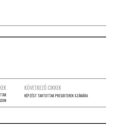
KEK
KÖVETKEZŐ CIKKEK
TTAK
KÉPZÉST TARTOTTAK PRESBITEREK SZÁMÁRA
ADON