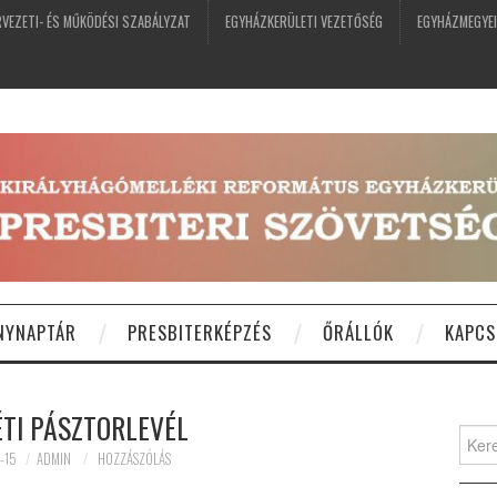
VEZETI- ÉS MŰKÖDÉSI SZABÁLYZAT
EGYHÁZKERÜLETI VEZETŐSÉG
EGYHÁZMEGYEI
NYNAPTÁR
PRESBITERKÉPZÉS
ŐRÁLLÓK
KAPCS
TI PÁSZTORLEVÉL
Keres
-15
ADMIN
HOZZÁSZÓLÁS