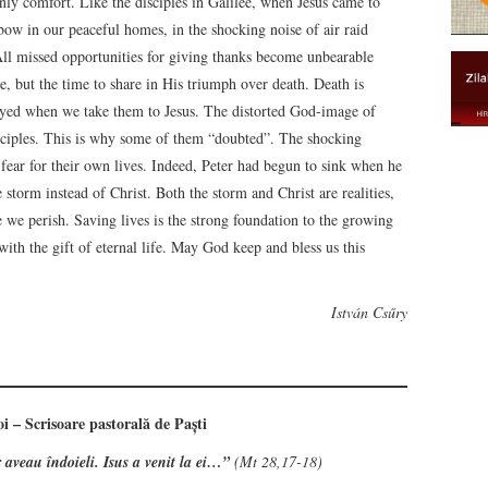
nly comfort. Like the disciples in Galilee, when Jesus came to
ow in our peaceful homes, in the shocking noise of air raid
 All missed opportunities for giving thanks become unbearable
se, but the time to share in His triumph over death. Death is
oyed when we take them to Jesus. The distorted God-image of
disciples. This is why some of them “doubted”. The shocking
 fear for their own lives. Indeed, Peter had begun to sink when he
storm instead of Christ. Both the storm and Christ are realities,
 we perish. Saving lives is the strong foundation to the growing
with the gift of eternal life. May God keep and bless us this
István Csűry
oi – Scrisoare pastorală de Paști
 aveau îndoieli. Isus a venit la ei…”
(Mt 28,17-18)