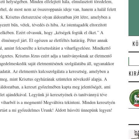
ett helységében. Minden elfelejtett hála, elmulasztott töredelem,
terhel, de most nem az összeroppanás ideje van, hanem a halál felett
. Krisztus életszerzése olyan áldozatban jött létre, amelyben a
zett bűn, vétek, tévedés és hiba. Az istentagadók eltorzított
lelkében. Ezért olvassuk, hogy „kétségek fogták el őket.” A
 élménnyel járt. El egészen az életféltés határáig. Péter annak
KÖ
l, amint felcserélte a krisztuslátást a viharfigyelésre. Mindkettő
 végzetes. Krisztus Jézus ezért adja a tanítványoknak az életmentő
 engedelmeskedik saját életmentésének szolgálatába áll, ugyanakkor
ladatát. Az életmentés kulcsszolgálata a keresztség, amelyben a
KIR
ik meg, mint Krisztus egyházának szüntelen növekedő alapja. A
 áldozatban, a kereszt győzelmében kapta meg jelentőségét, ami
et ajándékával. Legyünk jó keresztyének és tanítvánnyá téve
 viharból is a megmentő Megváltóra tekinteni. Minden keresztyén
artást a mi győzedelmes Urunk! Áldott húsvéti ünnepünk legyen!