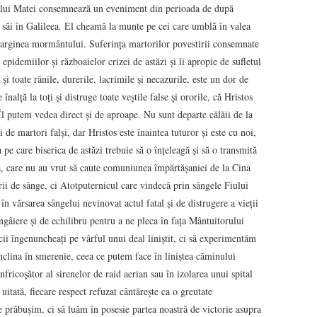
lia lui Matei consemnează un eveniment din perioada de după
i săi în Galileea. El cheamă la munte pe cei care umblă în valea
marginea mormântului. Suferința martorilor povestirii consemnate
pidemiilor și războaielor crizei de astăzi și îi apropie de sufletul
i toate rănile, durerile, lacrimile și necazurile, este un dor de
înalță la toți și distruge toate veștile false și ororile, că Hristos
Îl putem vedea direct și de aproape. Nu sunt departe călăii de la
 de martori falși, dar Hristos este înaintea tuturor și este cu noi,
 pe care biserica de astăzi trebuie să o înțeleagă și să o transmită
că, care nu au vrut să caute comuniunea împărtășaniei de la Cina
 de sânge, ci Atotputernicul care vindecă prin sângele Fiului
n vărsarea sângelui nevinovat actul fatal și de distrugere a vieții
ngâiere și de echilibru pentru a ne pleca în fața Mântuitorului
ii îngenuncheați pe vârful unui deal liniștit, ci să experimentăm
 înclina în smerenie, ceea ce putem face în liniștea căminului
nfricoșător al sirenelor de raid aerian sau în izolarea unui spital
uitată, fiecare respect refuzat cântărește ca o greutate
 prăbușim, ci să luăm în posesie partea noastră de victorie asupra