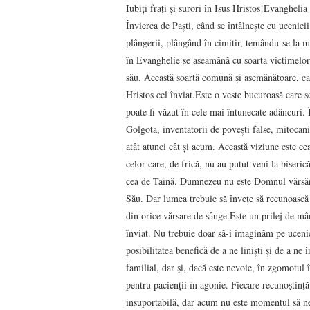
Iubiți frați și surori în Isus Hristos!Evanghe
Învierea de Paști, când se întâlnește cu ucenici
plângerii, plângând în cimitir, temându-se la 
în Evanghelie se aseamănă cu soarta victimelor e
său. Această soartă comună și asemănătoare, ca ș
Hristos cel înviat.Este o veste bucuroasă care se 
poate fi văzut în cele mai întunecate adâncuri. 
Golgota, inventatorii de povești false, mitocanii
atât atunci cât și acum. Această viziune este cea
celor care, de frică, nu au putut veni la biseri
cea de Taină. Dumnezeu nu este Domnul vărsării
Său. Dar lumea trebuie să învețe să recunoască î
din orice vărsare de sânge.Este un prilej de mâ
înviat. Nu trebuie doar să-i imaginăm pe ucenic
posibilitatea benefică de a ne liniști și de a ne
familial, dar și, dacă este nevoie, în zgomotul î
pentru pacienții în agonie. Fiecare recunoștință 
insuportabilă, dar acum nu este momentul să ne