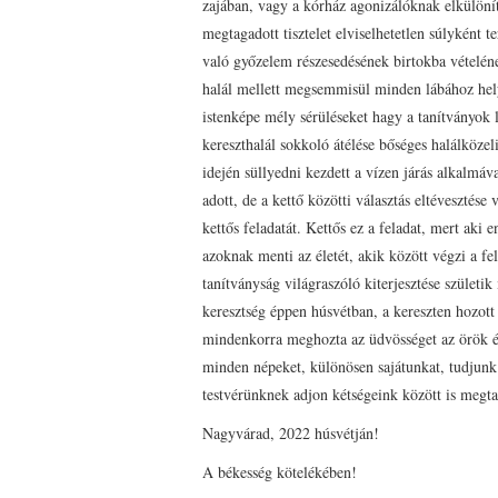
zajában, vagy a kórház agonizálóknak elkülönít
megtagadott tisztelet elviselhetetlen súlyként 
való győzelem részesedésének birtokba vételének
halál mellett megsemmisül minden lábához helye
istenképe mély sérüléseket hagy a tanítványok 
kereszthalál sokkoló átélése bőséges halálközeli
idején süllyedni kezdett a vízen járás alkalmáva
adott, de a kettő közötti választás eltévesztése
kettős feladatát. Kettős ez a feladat, mert aki
azoknak menti az életét, akik között végzi a fe
tanítványság világraszóló kiterjesztése szület
keresztség éppen húsvétban, a kereszten hozott
mindenkorra meghozta az üdvösséget az örök él
minden népeket, különösen sajátunkat, tudjunk
testvérünknek adjon kétségeink között is megt
Nagyvárad, 2022 húsvétján!
A békesség kötelékében!