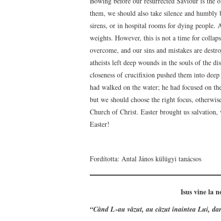
Bowing before our resurrected Saviour is the o
them, we should also take silence and humbly b
sirens, or in hospital rooms for dying people.
weights. However, this is not a time for collap
overcome, and our sins and mistakes are destr
atheists left deep wounds in the souls of the 
closeness of crucifixion pushed them into deep
had walked on the water; he had focused on the 
but we should choose the right focus, otherwise
Church of Christ. Easter brought us salvation, 
Easter!
Fordította: Antal János külügyi tanácsos
Isus vine la n
“Când L-au văzut, au căzut înaintea Lui, dar