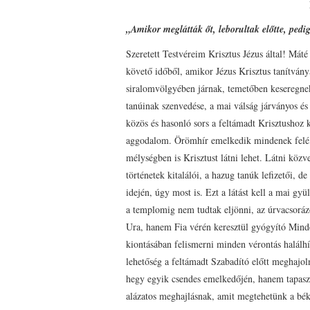
„Amikor meglátták őt, leborultak előtte, pedi
Szeretett Testvéreim Krisztus Jézus által! Mát
követő időből, amikor Jézus Krisztus tanítvány
siralomvölgyében járnak, temetőben keseregnek,
tanúinak szenvedése, a mai válság járványos és
közös és hasonló sors a feltámadt Krisztushoz
aggodalom. Örömhír emelkedik mindenek felé, 
mélységben is Krisztust látni lehet. Látni köz
történetek kitalálói, a hazug tanúk lefizetői,
idején, úgy most is. Ezt a látást kell a mai gy
a templomig nem tudtak eljönni, az úrvacsorá
Ura, hanem Fia vérén keresztül gyógyító Minde
kiontásában felismerni minden vérontás halálhív
lehetőség a feltámadt Szabadító előtt meghajol
hegy egyik csendes emelkedőjén, hanem tapasz
alázatos meghajlásnak, amit megtehetünk a békés