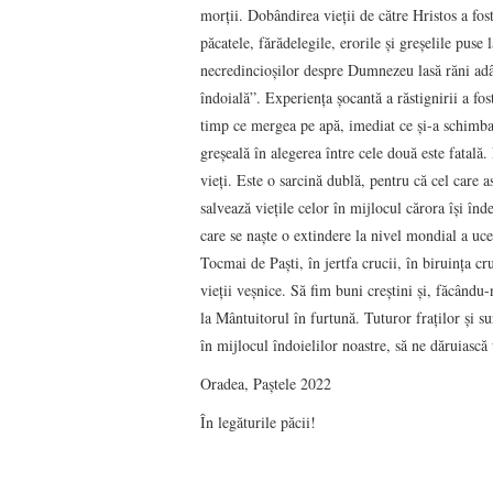
morții. Dobândirea vieții de către Hristos a fost
păcatele, fărădelegile, erorile și greșelile puse
necredincioșilor despre Dumnezeu lasă răni adân
îndoială”. Experiența șocantă a răstignirii a fo
timp ce mergea pe apă, imediat ce și-a schimbat
greșeală în alegerea între cele două este fatală.
vieți. Este o sarcină dublă, pentru că cel care as
salvează viețile celor în mijlocul cărora își înd
care se naște o extindere la nivel mondial a ucen
Tocmai de Paști, în jertfa crucii, în biruința c
vieții veșnice. Să fim buni creștini și, făcându-
la Mântuitorul în furtună. Tuturor fraților și s
în mijlocul îndoielilor noastre, să ne dăruiască
Oradea, Paștele 2022
În legăturile păcii!