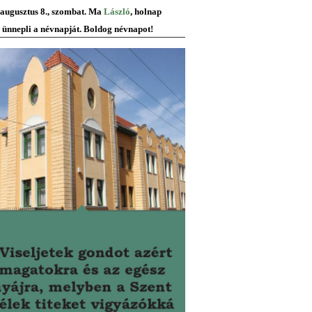
 augusztus 8., szombat. Ma
László
, holnap
ünnepli a névnapját. Boldog névnapot!