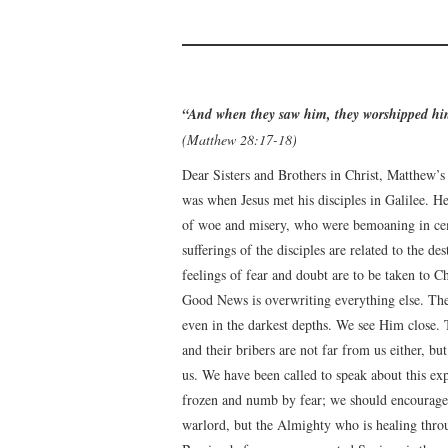
“And when they saw him, they worshipped h
(Matthew 28:17-18)
Dear Sisters and Brothers in Christ, Matthew’s
was when Jesus met his disciples in Galilee. H
of woe and misery, who were bemoaning in cem
sufferings of the disciples are related to the d
feelings of fear and doubt are to be taken to C
Good News is overwriting everything else. The
even in the darkest depths. We see Him close. 
and their bribers are not far from us either, b
us. We have been called to speak about this ex
frozen and numb by fear; we should encourage
warlord, but the Almighty who is healing throu