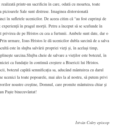
 realizată printr-un sacrificiu în care, odată cu moartea, toate
 la picioarele Sale sunt distruse. Imaginea distorsionată
ci în sufletele ucenicilor. De aceea citim că “au fost cuprinși de
st experiență în pragul morții. Petru a început să se scufunde în
 privirea de pe Hristos cu cea a furtunii. Ambele sunt date, dar o
 Prin urmare, Iisus Hristos le dă ucenicilor dubla sarcină de a salva
cultă este în slujba salvării propriei vieți și, în același timp,
eplinește sarcina.Slujba cheie de salvare a vieților este botezul, în
iciei ca fundație în continuă creștere a Bisericii lui Hristos.
rucii, botezul capătă semnificația sa, aducând mântuirea cu darul
ne ucenici la toate popoarele, mai ales la al nostru, să putem privi
urorilor noastre creștine, Domnul, care promite mântuirea chiar și
 un Paște binecuvântat!
István Csűry episcop