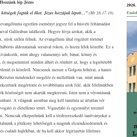
Hozzánk lép Jézus
2026.
g kétségek fogták el őket. Jézus hozzájuk lépett…”
(Mt 28,17-18)
Emőd
é evangéliuma egyetlen eseményt jegyez fel a húsvéti feltámadást
aival Galileában találkozik. Hegyre hívja azokat, akik a
 sírok szélén félnek. Az evangélium által rögzített történet
 háborús áldozatainak sorsával rokon, és hozza lélek közelbe. Ez a
 kívánkozik, mint ahogy valamennyi seb, bánat, könny és
és megsemmisít minden álhírt és rémhírt az, hogy a legsötétebb
vetlenül és közelről. Nincsenek messze a Golgota hóhérai, a hamis
 de Krisztus mindeneket megelőz és mellettünk van, mint annak
ülekezetnek megértenie és továbbítania azok felé, akik félelmükben
zók közösségét nem akarták megkeresni. Isten nem a vérontásnak
nható. A világnak azonban meg kell tanulnia az ártatlan vér
ogató és életellenes tettét. Vigasztaló és egyensúlyt teremtő
ni. Nemcsak elképzelnünk kell a térdreereszkedő tanítványokat a
talnunk a jótékony lehetőségét a magunk elcsendesedésének és
 családi hajlékban, de ha kell akkor légiriasztás félelmes