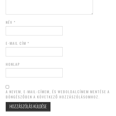
NÉV
*
E-MAIL CÍM
*
HONLAP
A NEVEM, E-MAIL-CÍMEM, ÉS WEBOLDALCÍMEM MENTÉSE A
BÖNGÉSZŐBEN A KÖVETKEZŐ HOZZÁSZÓLÁSOMHOZ.