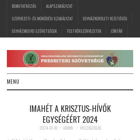
BEMUTATKOZÁS
ALAPSZABÁLYZAT
SZERVEZETI- ÉS MŰKÖDÉSI SZABÁLYZAT
EGYHÁZKERÜLETI VEZETŐSÉG
EGYHÁZMEGYEI SZÖVETSÉGEK
TESTVÉRSZERVEZETEK
CÍMTÁR
MENU
FŐOLDAL
IMAHÉT A KRISZTUS-HÍVŐK
HÍREK
EGYSÉGÉÉRT 2024
ESEMÉNYNAPTÁR
2024-01-10
ADMIN
HOZZÁSZÓLÁS