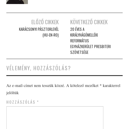
Post
ELŐZŐ CIKKEK
KÖVETKEZŐ CIKKEK
navigation
KARÁCSONYI PÁSZTORLEVÉL
20 ÉVES A
(HU-EN-RO)
KIRÁLYHÁGÓMELLÉKI
REFORMÁTUS
EGYHÁZKERÜLET PRESBITERI
SZÖVETSÉGE
VÉLEMÉNY, HOZZÁSZÓLÁS?
Az e-mail-címet nem tesszük közzé.
A kötelező mezőket
*
karakterrel
jelöltük
HOZZÁSZÓLÁS
*