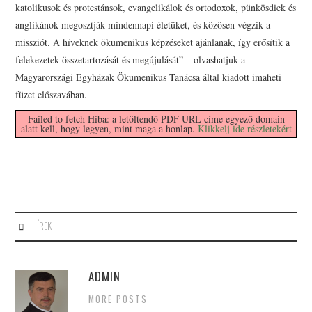
katolikusok és protestánsok, evangelikálok és ortodoxok, pünkösdiek és
anglikánok megosztják mindennapi életüket, és közösen végzik a
missziót. A híveknek ökumenikus képzéseket ajánlanak, így erősítik a
felekezetek összetartozását és megújulását” – olvashatjuk a
Magyarországi Egyházak Ökumenikus Tanácsa által kiadott imaheti
füzet előszavában.
Failed to fetch Hiba: a letöltendő PDF URL címe egyező domain
alatt kell, hogy legyen, mint maga a honlap.
Klikkelj ide részletekért
HÍREK
ADMIN
MORE POSTS