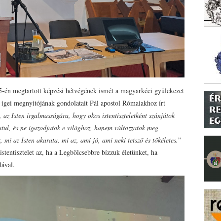
5-én megtartott képzési hétvégének ismét a magyarkéci gyülekezet
 igei megnyitójának gondolatait Pál apostol Rómaiakhoz írt
m, az Isten irgalmasságára, hogy okos istentiszteletként szánjátok
atul, és ne igazodjatok e világhoz, hanem változzatok meg
 mi az Isten akarata, mi az, ami jó, ami neki tetsző és tökéletes.
”
tentisztelet az, ha a Legbölcsebbre bízzuk életünket, ha
ával.