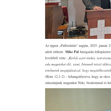
Az éppen „Pálfordulás” napján, 2025. január 2
Mike Pál
adott otthont.
házigazda lelkipásztor
leveléből vette: „
Kérlek azért titeket, testvérei
oda magatokat élő, szent, Istennek tetsző áldoz
értelmetek megújulásával, hogy megítélhessétek,
(Róm 12,1‑2) – kihangsúlyozva, hogy az okos is
odaszánjunk magunkat Neki, bizalommal és hál