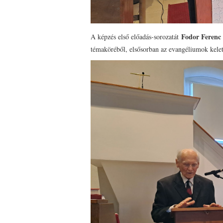
Fodor Ferenc
A képzés első előadás-sorozatát
témaköréből, elsősorban az evangéliumok keletk