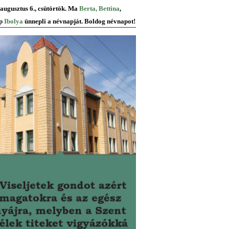
 augusztus 6., csütörtök. Ma
Berta, Bettina
,
p
Ibolya
ünnepli a névnapját. Boldog névnapot!