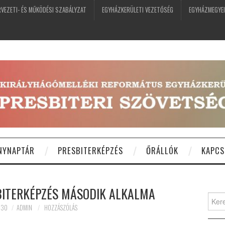
VEZETI- ÉS MŰKÖDÉSI SZABÁLYZAT
EGYHÁZKERÜLETI VEZETŐSÉG
EGYHÁZMEGYEI
NYNAPTÁR
PRESBITERKÉPZÉS
ŐRÁLLÓK
KAPCS
BITERKÉPZÉS MÁSODIK ALKALMA
Keres
-30
ADMIN
HOZZÁSZÓLÁS