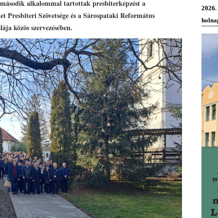
ásodik alkalommal tartottak presbiterképzést a
2026.
t Presbiteri Szövetsége és a Sárospataki Református
holna
ája közös szervezésében.