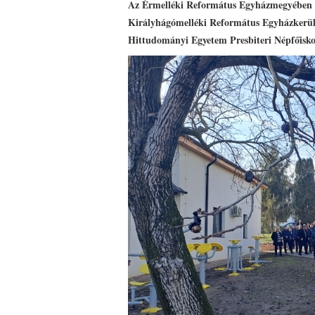
Az Érmelléki Református Egyházmegyében m
Királyhágómelléki Református Egyházkerüle
Hittudományi Egyetem Presbiteri Népfőiskol