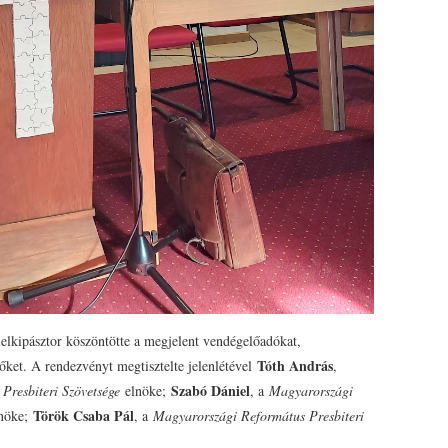
 lelkipásztor köszöntötte a megjelent vendégelőadókat,
Tóth András
etőket. A rendezvényt megtisztelte jelenlétével
,
Szabó Dániel
Presbiteri Szövetsége
elnöke;
, a
Magyarországi
Török Csaba Pál
lnöke;
, a
Magyarországi Református Presbiteri