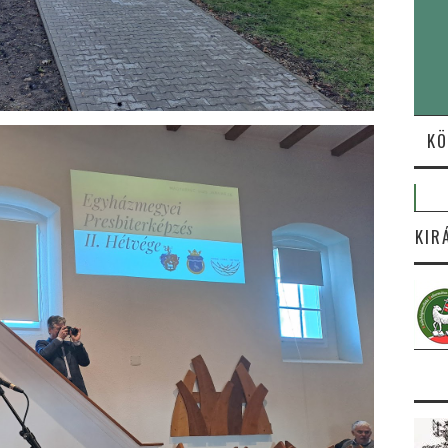
KÖ
KIR