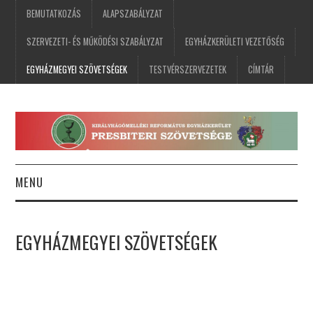
BEMUTATKOZÁS
ALAPSZABÁLYZAT
SZERVEZETI- ÉS MŰKÖDÉSI SZABÁLYZAT
EGYHÁZKERÜLETI VEZETŐSÉG
EGYHÁZMEGYEI SZÖVETSÉGEK
TESTVÉRSZERVEZETEK
CÍMTÁR
MENU
FŐOLDAL
EGYHÁZMEGYEI SZÖVETSÉGEK
HÍREK
ESEMÉNYNAPTÁR