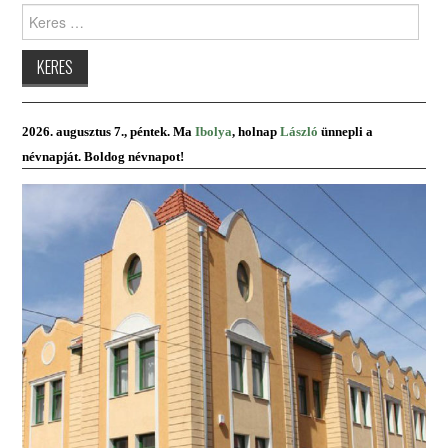
Keres:
PRESBITERKÉPZÉS
ŐRÁLLÓK
KAPCSOLAT
2026. augusztus 7., péntek. Ma
Ibolya
, holnap
László
ünnepli a
névnapját. Boldog névnapot!