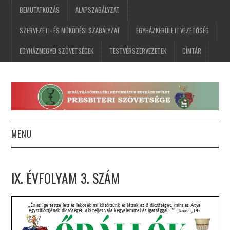
BEMUTATKOZÁS
ALAPSZABÁLYZAT
SZERVEZETI- ÉS MŰKÖDÉSI SZABÁLYZAT
EGYHÁZKERÜLETI VEZETŐSÉG
EGYHÁZMEGYEI SZÖVETSÉGEK
TESTVÉRSZERVEZETEK
CÍMTÁR
MENU
FŐOLDAL
IX. ÉVFOLYAM 3. SZÁM
HÍREK
ESEMÉNYNAPTÁR