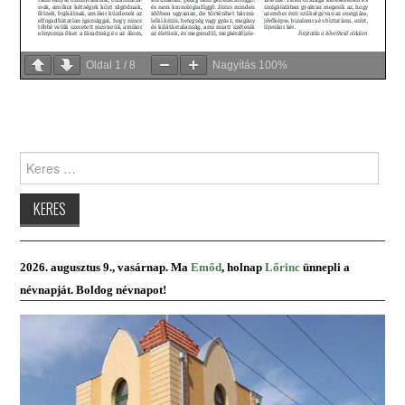
Oldal
1
/
8
Nagyítás
100%
Keres:
2026. augusztus 9., vasárnap. Ma
Emőd
, holnap
Lőrinc
ünnepli a
névnapját. Boldog névnapot!