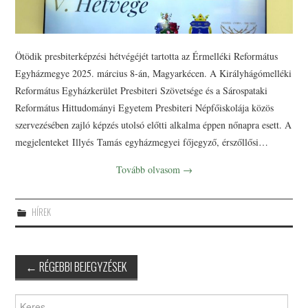
Ötödik presbiterképzési hétvégéjét tartotta az Érmelléki Református
Egyházmegye 2025. március 8-án, Magyarkécen. A Királyhágómelléki
Református Egyházkerület Presbiteri Szövetsége és a Sárospataki
Református Hittudományi Egyetem Presbiteri Népfőiskolája közös
szervezésében zajló képzés utolsó előtti alkalma éppen nőnapra esett. A
megjelenteket Illyés Tamás egyházmegyei főjegyző, érszőllősi…
Tovább olvasom
→
HÍREK
Post
←
RÉGEBBI BEJEGYZÉSEK
navigation
Keres: