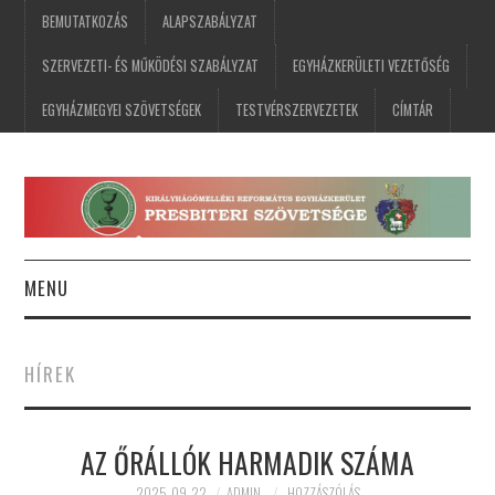
BEMUTATKOZÁS
ALAPSZABÁLYZAT
SZERVEZETI- ÉS MŰKÖDÉSI SZABÁLYZAT
EGYHÁZKERÜLETI VEZETŐSÉG
EGYHÁZMEGYEI SZÖVETSÉGEK
TESTVÉRSZERVEZETEK
CÍMTÁR
MENU
FŐOLDAL
HÍREK
HÍREK
AZ ŐRÁLLÓK HARMADIK SZÁMA
ESEMÉNYNAPTÁR
2025-09-22
ADMIN
HOZZÁSZÓLÁS