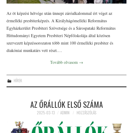
Az öt képzési hétvége után ünnepi záróalkalommal ért véget az
érmelléki presbiterképzés. A Királyhágómelléki Református
Egyházkerület Presbiteri Szövetsége és a Sárospataki Református
Hittudományi Egyetem Presbiteri Népfőiskolája által közösen
szervezett képzéssorozaton több mint 100 érmelléki presbiter és
diakóniai munkatárs vett részt.…
Tovább olvasom
→
HÍREK
AZ ŐRÁLLÓK ELSŐ SZÁMA
2025-03-13
ADMIN
HOZZÁSZÓLÁS