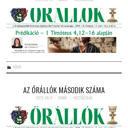
PRESBITERKÉPZÉS
ŐRÁLLÓK
KAPCSOLAT
HÍREK
AZ ŐRÁLLÓK MÁSODIK SZÁMA
2025-06-17
ADMIN
HOZZÁSZÓLÁS