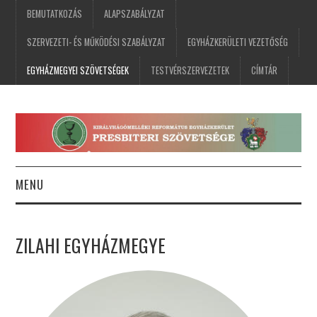
BEMUTATKOZÁS
ALAPSZABÁLYZAT
SZERVEZETI- ÉS MŰKÖDÉSI SZABÁLYZAT
EGYHÁZKERÜLETI VEZETŐSÉG
EGYHÁZMEGYEI SZÖVETSÉGEK
TESTVÉRSZERVEZETEK
CÍMTÁR
MENU
FŐOLDAL
ZILAHI EGYHÁZMEGYE
HÍREK
ESEMÉNYNAPTÁR