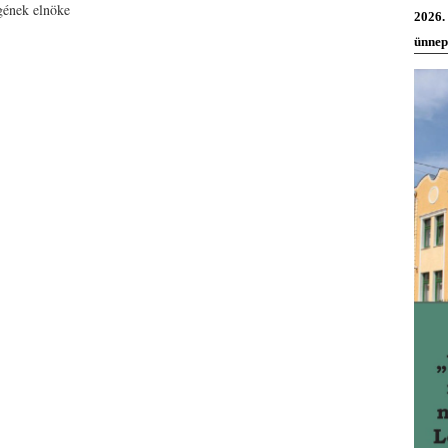
gének elnöke
2026.
ünnep