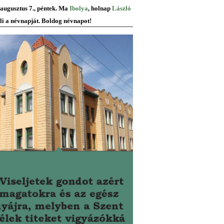
 augusztus 7., péntek. Ma
Ibolya
, holnap
László
li a névnapját. Boldog névnapot!