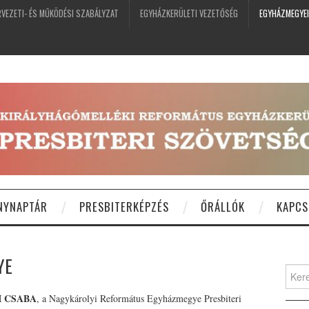
VEZETI- ÉS MŰKÖDÉSI SZABÁLYZAT
EGYHÁZKERÜLETI VEZETŐSÉG
EGYHÁZMEGYEI
NYNAPTÁR
PRESBITERKÉPZÉS
ŐRÁLLÓK
KAPCS
YE
Keres
I CSABA
, a Nagykárolyi Református Egyházmegye Presbiteri