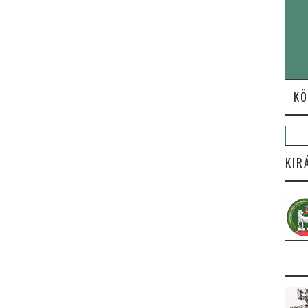
KÖ
KIR