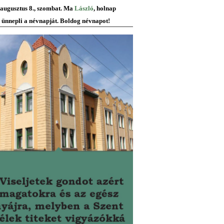
 augusztus 8., szombat. Ma
László
, holnap
ünnepli a névnapját. Boldog névnapot!