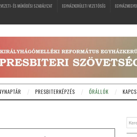
VEZETI- ÉS MŰKÖDÉSI SZABÁLYZAT
EGYHÁZKERÜLETI VEZETŐSÉG
EGYHÁZMEGYEI
NYNAPTÁR
PRESBITERKÉPZÉS
ŐRÁLLÓK
KAPCS
Keres