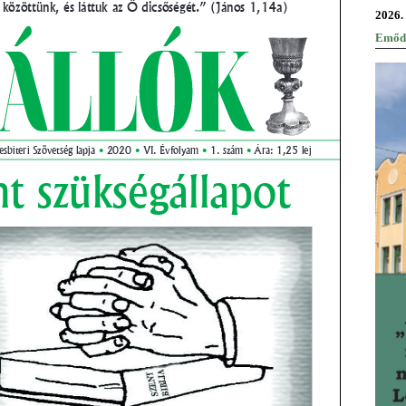
2026.
Emőd