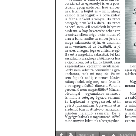
Oldal
1
/
8
Nagyítás