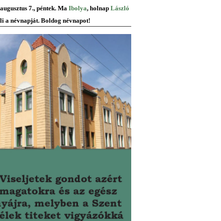
 augusztus 7., péntek. Ma
Ibolya
, holnap
László
li a névnapját. Boldog névnapot!