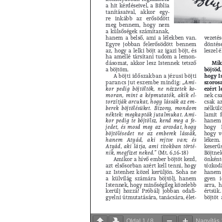
Oldal
1
/
8
Nagyítás