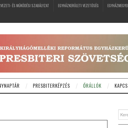
VEZETI- ÉS MŰKÖDÉSI SZABÁLYZAT
EGYHÁZKERÜLETI VEZETŐSÉG
EGYHÁZMEGYEI
NYNAPTÁR
PRESBITERKÉPZÉS
ŐRÁLLÓK
KAPCS
Keres