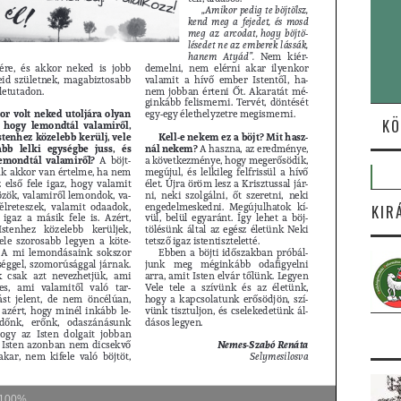
KÖ
KIR
100%