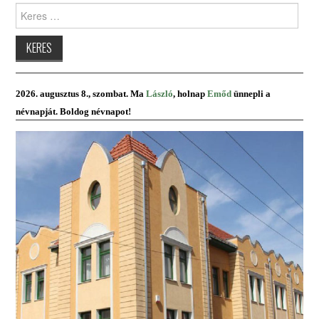
Keres:
PRESBITERKÉPZÉS
ŐRÁLLÓK
KAPCSOLAT
2026. augusztus 8., szombat. Ma
László
, holnap
Emőd
ünnepli a
névnapját. Boldog névnapot!