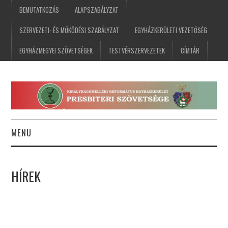
BEMUTATKOZÁS
ALAPSZABÁLYZAT
SZERVEZETI- ÉS MŰKÖDÉSI SZABÁLYZAT
EGYHÁZKERÜLETI VEZETŐSÉG
EGYHÁZMEGYEI SZÖVETSÉGEK
TESTVÉRSZERVEZETEK
CÍMTÁR
MENU
FŐOLDAL
HÍREK
HÍREK
ESEMÉNYNAPTÁR