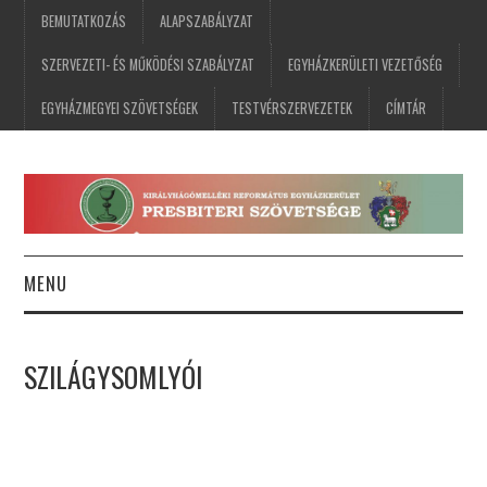
BEMUTATKOZÁS
ALAPSZABÁLYZAT
SZERVEZETI- ÉS MŰKÖDÉSI SZABÁLYZAT
EGYHÁZKERÜLETI VEZETŐSÉG
EGYHÁZMEGYEI SZÖVETSÉGEK
TESTVÉRSZERVEZETEK
CÍMTÁR
MENU
FŐOLDAL
SZILÁGYSOMLYÓI
HÍREK
ESEMÉNYNAPTÁR