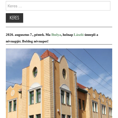
Keres:
PRESBITERKÉPZÉS
ŐRÁLLÓK
KAPCSOLAT
2026. augusztus 7., péntek. Ma
Ibolya
, holnap
László
ünnepli a
névnapját. Boldog névnapot!