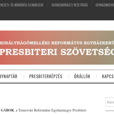
VEZETI- ÉS MŰKÖDÉSI SZABÁLYZAT
EGYHÁZKERÜLETI VEZETŐSÉG
EGYHÁZMEGYEI
NYNAPTÁR
PRESBITERKÉPZÉS
ŐRÁLLÓK
KAPCS
Keres
I GÁBOR
, a Temesvári Református Egyházmegye Presbiteri