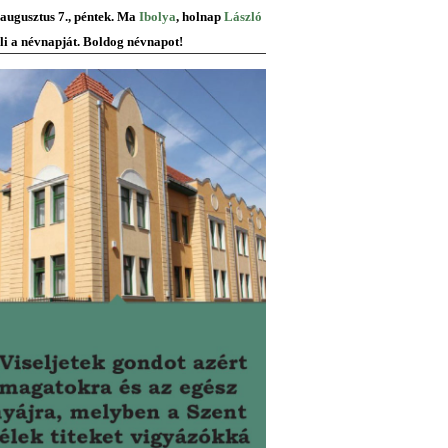
 augusztus 7., péntek. Ma
Ibolya
, holnap
László
li a névnapját. Boldog névnapot!