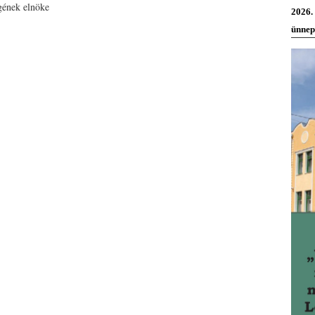
gének elnöke
2026.
ünnep