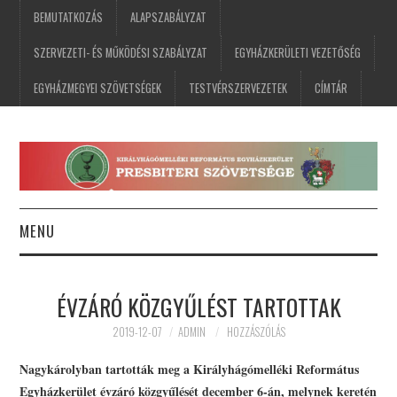
BEMUTATKOZÁS
ALAPSZABÁLYZAT
SZERVEZETI- ÉS MŰKÖDÉSI SZABÁLYZAT
EGYHÁZKERÜLETI VEZETŐSÉG
EGYHÁZMEGYEI SZÖVETSÉGEK
TESTVÉRSZERVEZETEK
CÍMTÁR
MENU
FŐOLDAL
ÉVZÁRÓ KÖZGYŰLÉST TARTOTTAK
HÍREK
2019-12-07
ADMIN
HOZZÁSZÓLÁS
ESEMÉNYNAPTÁR
Nagykárolyban tartották meg a Királyhágómelléki Református
Egyházkerület évzáró közgyűlését december 6-án, melynek keretén