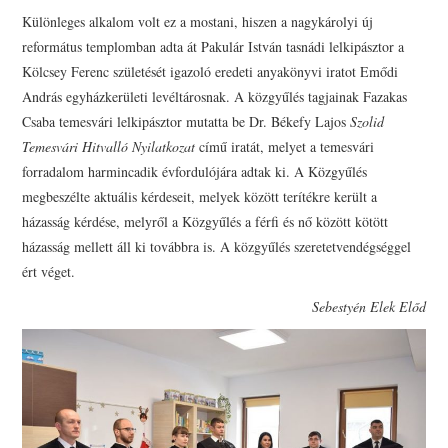
Különleges alkalom volt ez a mostani, hiszen a nagykárolyi új
református templomban adta át Pakulár István tasnádi lelkipásztor a
Kölcsey Ferenc születését igazoló eredeti anyakönyvi iratot Emődi
András egyházkerületi levéltárosnak. A közgyűlés tagjainak Fazakas
Csaba temesvári lelkipásztor mutatta be Dr. Békefy Lajos
Szolid
Temesvári Hitvalló Nyilatkozat
című iratát, melyet a temesvári
forradalom harmincadik évfordulójára adtak ki. A Közgyűlés
megbeszélte aktuális kérdeseit, melyek között terítékre került a
házasság kérdése, melyről a Közgyűlés a férfi és nő között kötött
házasság mellett áll ki továbbra is. A közgyűlés szeretetvendégséggel
ért véget.
Sebestyén Elek Előd