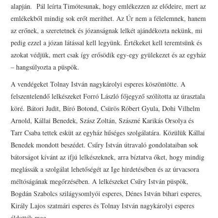
alapján. Pál leírta Timótesunak, hogy emlékezzen az elődeire, mert az
emlékekből mindig sok erőt meríthet. Az Úr nem a félelemnek, hanem
az erőnek, a szeretetnek és józanságnak lelkét ajándékozta nekünk, mi
pedig ezzel a józan látással kell legyünk. Értékeket kell teremtsünk és
azokat védjük, mert csak így erősödik egy-egy gyülekezet és az egyház
– hangsúlyozta a püspök.
A vendégeket Tolnay István nagykárolyi esperes köszöntötte. A
felszentelendő lelkészeket Forró László főjegyző szólította az úrasztala
köré. Bátori Judit, Bíró Botond, Csürös Róbert Gyula, Dohi Vilhelm
Arnold, Kállai Benedek, Szász Zoltán, Szászné Karikás Orsolya és
Tarr Csaba tettek esküt az egyház hűséges szolgálatára. Közülük Kállai
Benedek mondott beszédet. Csűry István útravaló gondolataiban sok
bátorságot kívánt az ifjú lelkészeknek, arra bíztatva őket, hogy mindig
meglássák a szolgálat lehetőségét az Ige hirdetésében és az úrvacsora
méltóságának megőrzésében. A lelkészeket Csűry István püspök,
Bogdán Szabolcs szilágysomlyói esperes, Dénes István bihari esperes,
Király Lajos szatmári esperes és Tolnay István nagykárolyi esperes
áldották meg.