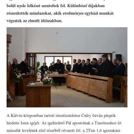
PRESBITERKÉPZÉS
belül nyolc lelkészt szenteltek fel. Különböző díjakban
részesítették mindazokat, akik eredményes egyházi munkát
ŐRÁLLÓK
végeztek az elmúlt időszakban.
KAPCSOLAT
A Kálvin-központban tartott istentiszteleten Csűry István püspök
hirdette Isten igéjét. Az igehirdető Pál apostolnak a Timóteushoz írt
második levelének első részéből olvasott fel. a 2Tim 1,6 igeszakasz