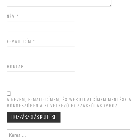
NÉV
*
E-MAIL CÍM
*
HONLAP
A NEVEM, E-MAIL-CÍMEM, ÉS WEBOLDALCÍMEM MENTÉSE A
BÖNGÉSZŐBEN A KÖVETKEZŐ HOZZÁSZÓLÁSOMHOZ.
Keres: