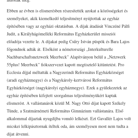
Ebben az évben is elismerésben részesítették azokat a közösségeket és
személyeket, akik kiemelkedő teljesítményt nyújtottak az egyház
építésében vagy az egyházi oktatásban. A díjak átadását Vinczéné Pálfi
Judit, a Királyhágómelléki Református Egyházkerület missziói
előadója vezette le. A díjakat pedig Csűry István püspök és Bara Lajos
főgondnok adták át. Elsőként a németországi „Interkulturelle
Nachbarschaftsnetzwerk Meerbeck” Alapítványon belül a „Netzwerk
55plus! Meerbeck” fiókszervezet kapott megtisztelő kitüntetést. Pro
Ecclesia díjjal méltatták a Nagyzerindi Református Egyházközséget
(aradi egyházmegye) és a Nagykároly-kertvárosi Református
Egyházközséget (nagykárolyi egyházmegye). Ezek a gyülekezetek az
egyház építésében kifejtett szorgalmas teljesítményükért kaptak
elismerést. A vallástanárok közül M. Nagy Ottó díjat kapott Székely
Tünde, a Szatmárnémeti Református Gimnázium vallástanára. Első
alkalommal díjaztak nyugdíjba vonuló lelkészt. Ezt Gavallér Lajos volt
micskei lelkipásztornak ítéltek oda, ám személyesen most nem tudta a
díjat átvenni.