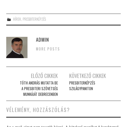
HÍREK
,
PRESBITERKÉPZÉS
ADMIN
MORE POSTS
Post
ELŐZŐ CIKKEK
KÖVETKEZŐ CIKKEK
navigation
TÓTH ANDRÁS MUTATTA BE
PRESBITERKÉPZÉS
A PRESBITERI SZÖVETSÉG
SZILÁGYPANITON
MUNKÁJÁT DEBRECENBEN
VÉLEMÉNY, HOZZÁSZÓLÁS?
Az e-mail-címet nem tesszük közzé.
A kötelező mezőket
*
karakterrel