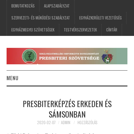
BEMUTATKOZÁS
ALAPSZABÁLYZAT
SZERVEZETI- ÉS MŰKÖDÉSI SZABÁLYZAT
EGYHÁZKERÜLETI VEZETŐSÉG
EGYHÁZMEGYEI SZÖVETSÉGEK
TESTVÉRSZERVEZETEK
CÍMTÁR
MENU
FŐOLDAL
PRESBITERKÉPZÉS ERKEDEN ÉS
HÍREK
SÁMSONBAN
ESEMÉNYNAPTÁR
2020-02-07
ADMIN
HOZZÁSZÓLÁS