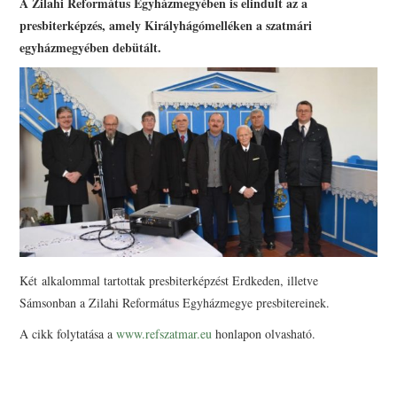
A Zilahi Református Egyházmegyében is elindult az a
PRESBITERKÉPZÉS
presbiterképzés, amely Királyhágómelléken a szatmári
egyházmegyében debütált.
ŐRÁLLÓK
KAPCSOLAT
Két alkalommal tartottak presbiterképzést Erdkeden, illetve
Sámsonban a Zilahi Református Egyházmegye presbitereinek.
A cikk folytatása a
www.refszatmar.eu
honlapon olvasható.