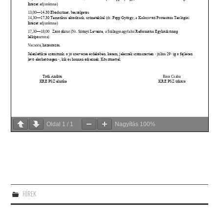
Oldal
1
/
1
Nagyítás
100%
HÍREK