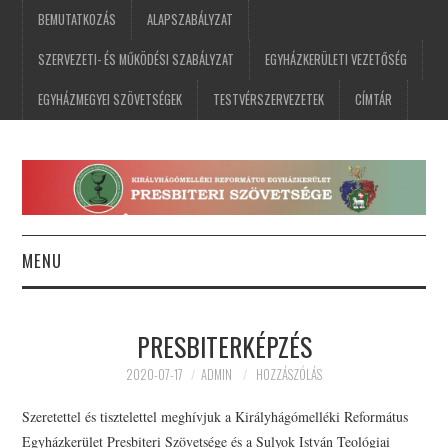
BEMUTATKOZÁS
ALAPSZABÁLYZAT
SZERVEZETI- ÉS MŰKÖDÉSI SZABÁLYZAT
EGYHÁZKERÜLETI VEZETŐSÉG
EGYHÁZMEGYEI SZÖVETSÉGEK
TESTVÉRSZERVEZETEK
CÍMTÁR
MENU
FŐOLDAL
PRESBITERKÉPZÉS
HÍREK
2020-07-17
ADMIN
HOZZÁSZÓLÁS
ESEMÉNYNAPTÁR
Szeretettel és tisztelettel meghívjuk a Királyhágómelléki Református
Egyházkerület Presbiteri Szövetsége és a Sulyok István Teológiai