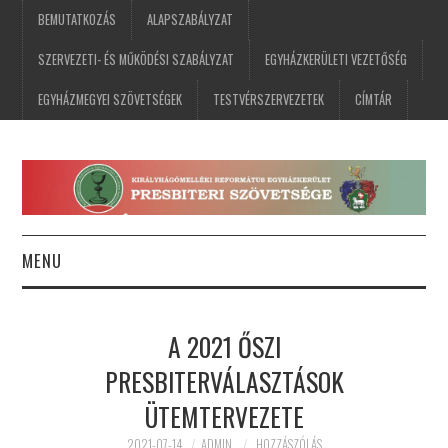
BEMUTATKOZÁS
ALAPSZABÁLYZAT
SZERVEZETI- ÉS MŰKÖDÉSI SZABÁLYZAT
EGYHÁZKERÜLETI VEZETŐSÉG
EGYHÁZMEGYEI SZÖVETSÉGEK
TESTVÉRSZERVEZETEK
CÍMTÁR
MENU
FŐOLDAL
A 2021 ŐSZI
HÍREK
PRESBITERVÁLASZTÁSOK
ÜTEMTERVEZETE
ESEMÉNYNAPTÁR
2021-07-14
ADMIN
HOZZÁSZÓLÁS