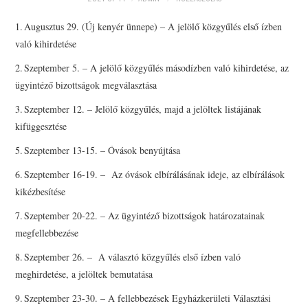
PRESBITERKÉPZÉS
1. Augusztus 29. (Új kenyér ünnepe) – A jelölő közgyűlés első ízben
való kihirdetése
ŐRÁLLÓK
2. Szeptember 5. – A jelölő közgyűlés másodízben való kihirdetése, az
KAPCSOLAT
ügyintéző bizottságok megválasztása
3. Szeptember 12. – Jelölő közgyűlés, majd a jelöltek listájának
kifüggesztése
5. Szeptember 13-15. – Óvások benyújtása
6. Szeptember 16-19. – Az óvások elbírálásának ideje, az elbírálások
kikézbesítése
7. Szeptember 20-22. – Az ügyintéző bizottságok határozatainak
megfellebbezése
8. Szeptember 26. – A választó közgyűlés első ízben való
meghirdetése, a jelöltek bemutatása
9. Szeptember 23-30. – A fellebbezések Egyházkerületi Választási