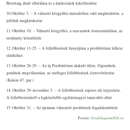
Bizottság általi elbírálása és a határozatok kikézbesítése
10.Október 3. – A választó közgyűlés másodízben való meghirdetése, a
jelöltek megkérdezése
11. Október 10. – Választó közgyűlés, a szavazatok összeszámlálása, az
eredmény közzététele
12. Október 11-25. – A fellebbezések benyújtása a presbitérium lelkész
elnökéhez
13. Október 26-29. – Az új Presbitérium alakuló ülése, főgondnok,
gondnok megválasztása, az esetleges fellebbezések észrevételezése
(Kánon 47. par.)
14. Október 29–november 5. – A fellebbezések esperes elé terjesztése.
A fellebbezésekről a legközelebbi egyházmegyei tanácsülés dönt.
15. Október 31. – Az újonnan választott presbiterek fogadalomtétele
Forrás:
kiralyhagomellek.ro