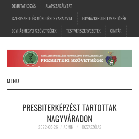
BEMUTATKOZÁS
ALAPSZABÁLYZAT
SZERVEZETI- ÉS MŰKÖDÉSI SZABÁLYZAT
EGYHÁZKERÜLETI VEZETŐSÉG
EGYHÁZMEGYEI SZÖVETSÉGEK
TESTVÉRSZERVEZETEK
CÍMTÁR
MENU
FŐOLDAL
PRESBITERKÉPZÉST TARTOTTAK
HÍREK
NAGYVÁRADON
ESEMÉNYNAPTÁR
2022-06-26
ADMIN
HOZZÁSZÓLÁS