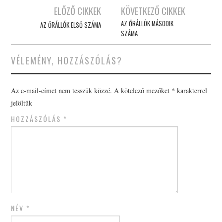
Post
ELŐZŐ CIKKEK
KÖVETKEZŐ CIKKEK
navigation
AZ ŐRÁLLÓK MÁSODIK
AZ ŐRÁLLÓK ELSŐ SZÁMA
SZÁMA
VÉLEMÉNY, HOZZÁSZÓLÁS?
Az e-mail-címet nem tesszük közzé.
A kötelező mezőket
*
karakterrel
jelöltük
HOZZÁSZÓLÁS
*
NÉV
*