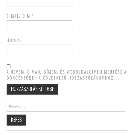
E-MAIL CÍM
*
HONLAP
A NEVEM, E-MAIL-CÍMEM, ÉS WEBOLDALCÍMEM MENTÉSE A
BÖNGÉSZŐBEN A KÖVETKEZŐ HOZZÁSZÓLÁSOMHOZ.
Keres: