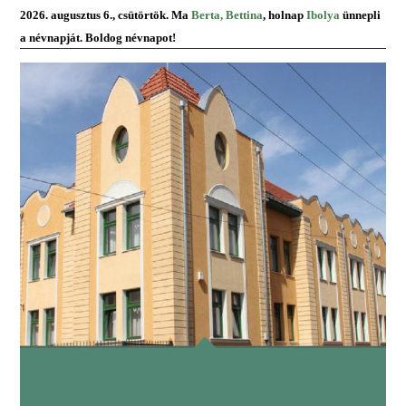
2026. augusztus 6., csütörtök. Ma
Berta, Bettina
, holnap
Ibolya
ünnepli
a névnapját. Boldog névnapot!