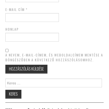
E-MAIL CÍM
*
HONLAP
A NEVEM, E-MAIL-CÍMEM, ÉS WEBOLDALCÍMEM MENTÉSE A
BÖNGÉSZŐBEN A KÖVETKEZŐ HOZZÁSZÓLÁSOMHOZ.
Keres: