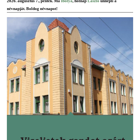
2026. augusztus 7., péntek. Ma
Ibolya
, holnap
László
ünnepli a
névnapját. Boldog névnapot!