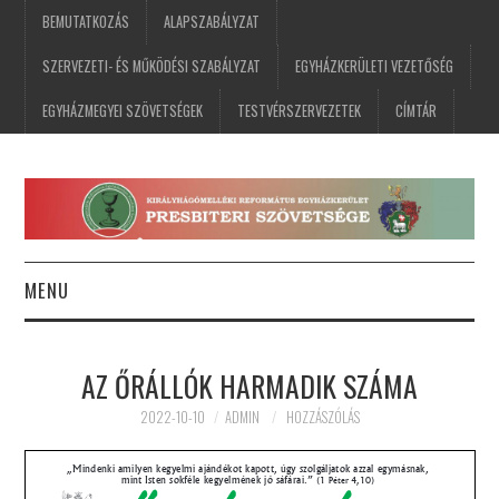
BEMUTATKOZÁS
ALAPSZABÁLYZAT
SZERVEZETI- ÉS MŰKÖDÉSI SZABÁLYZAT
EGYHÁZKERÜLETI VEZETŐSÉG
EGYHÁZMEGYEI SZÖVETSÉGEK
TESTVÉRSZERVEZETEK
CÍMTÁR
MENU
FŐOLDAL
AZ ŐRÁLLÓK HARMADIK SZÁMA
HÍREK
2022-10-10
ADMIN
HOZZÁSZÓLÁS
ESEMÉNYNAPTÁR