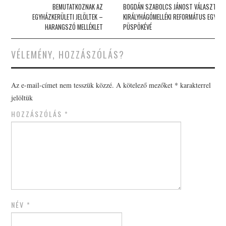
navigation
BEMUTATKOZNAK AZ
BOGDÁN SZABOLCS JÁNOST VÁLASZTOTT
EGYHÁZKERÜLETI JELÖLTEK –
KIRÁLYHÁGÓMELLÉKI REFORMÁTUS EGYHÁ
HARANGSZÓ MELLÉKLET
PÜSPÖKÉVÉ
VÉLEMÉNY, HOZZÁSZÓLÁS?
Az e-mail-címet nem tesszük közzé.
A kötelező mezőket
*
karakterrel
jelöltük
HOZZÁSZÓLÁS
*
NÉV
*