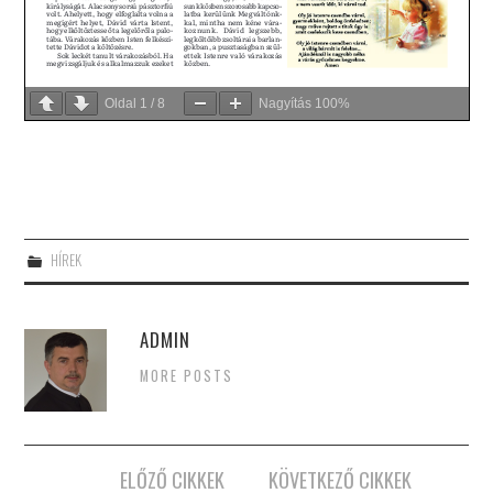
Oldal
1
/
8
Nagyítás
100%
HÍREK
ADMIN
MORE POSTS
Post
ELŐZŐ CIKKEK
KÖVETKEZŐ CIKKEK