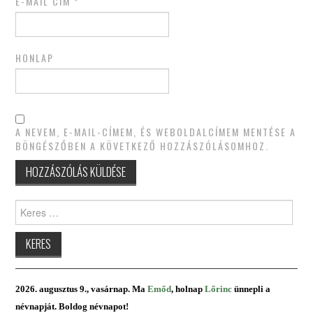
E-MAIL CÍM
*
HONLAP
A NEVEM, E-MAIL-CÍMEM, ÉS WEBOLDALCÍMEM MENTÉSE A
BÖNGÉSZŐBEN A KÖVETKEZŐ HOZZÁSZÓLÁSOMHOZ.
Keres:
2026. augusztus 9., vasárnap. Ma
Emőd
, holnap
Lőrinc
ünnepli a
névnapját. Boldog névnapot!