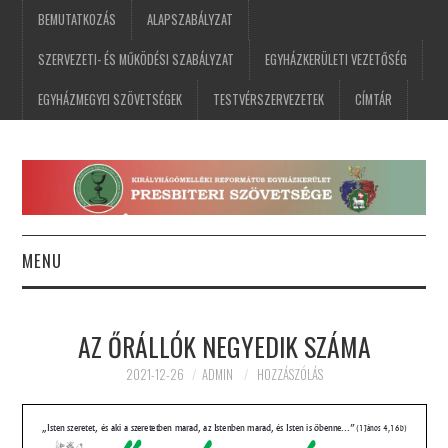
BEMUTATKOZÁS
ALAPSZABÁLYZAT
SZERVEZETI- ÉS MŰKÖDÉSI SZABÁLYZAT
EGYHÁZKERÜLETI VEZETŐSÉG
EGYHÁZMEGYEI SZÖVETSÉGEK
TESTVÉRSZERVEZETEK
CÍMTÁR
MENU
FŐOLDAL
AZ ŐRÁLLÓK NEGYEDIK SZÁMA
HÍREK
2021-12-26
ADMIN
HOZZÁSZÓLÁS
ESEMÉNYNAPTÁR