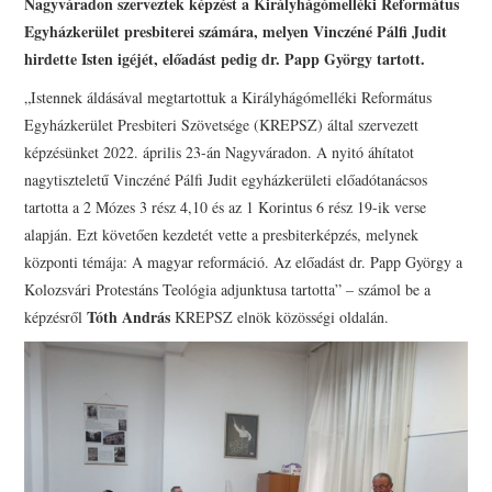
Nagyváradon szerveztek képzést a Királyhágómelléki Református
PRESBITERKÉPZÉS
Egyházkerület presbiterei számára, melyen Vinczéné Pálfi Judit
hirdette Isten igéjét, előadást pedig dr. Papp György tartott.
ŐRÁLLÓK
„Istennek áldásával megtartottuk a Királyhágómelléki Református
Egyházkerület Presbiteri Szövetsége (KREPSZ) által szervezett
KAPCSOLAT
képzésünket 2022. április 23-án Nagyváradon. A nyitó áhítatot
nagytiszteletű Vinczéné Pálfi Judit egyházkerületi előadótanácsos
tartotta a 2 Mózes 3 rész 4,10 és az 1 Korintus 6 rész 19-ik verse
alapján. Ezt követően kezdetét vette a presbiterképzés, melynek
központi témája: A magyar reformáció. Az előadást dr. Papp György a
Kolozsvári Protestáns Teológia adjunktusa tartotta” – számol be a
Tóth András
képzésről
KREPSZ elnök közösségi oldalán.