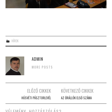
HÍREK
ADMIN
MORE POSTS
Post
ELŐZŐ CIKKEK
KÖVETKEZŐ CIKKEK
navigation
HÚSVÉTI PÁSZTORLEVÉL
AZ ŐRÁLLÓK ELSŐ SZÁMA
VÉLEMÉNY, HOZZÁSZÓLÁS?