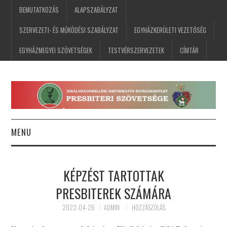
BEMUTATKOZÁS
ALAPSZABÁLYZAT
SZERVEZETI- ÉS MŰKÖDÉSI SZABÁLYZAT
EGYHÁZKERÜLETI VEZETŐSÉG
EGYHÁZMEGYEI SZÖVETSÉGEK
TESTVÉRSZERVEZETEK
CÍMTÁR
MENU
FŐOLDAL
KÉPZÉST TARTOTTAK
HÍREK
PRESBITEREK SZÁMÁRA
ESEMÉNYNAPTÁR
2022-04-26
ADMIN
HOZZÁSZÓLÁS