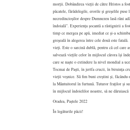
morții. Dobândirea vieții de către Hristos a fost
păcatele, fărădelegile, erorile și greșelile puse
necredincioșilor despre Dumnezeu lasă răni adân
îndoială”. Experiența șocantă a răstignirii a fo
timp ce mergea pe apă, imediat ce și-a schimbat
greșeală în alegerea între cele două este fatală.
vieți. Este o sarcină dublă, pentru că cel care as
salvează viețile celor în mijlocul cărora își înd
care se naște o extindere la nivel mondial a ucen
Tocmai de Paști, în jertfa crucii, în biruința c
vieții veșnice. Să fim buni creștini și, făcându-
la Mântuitorul în furtună. Tuturor fraților și s
în mijlocul îndoielilor noastre, să ne dăruiască
Oradea, Paștele 2022
În legăturile păcii!