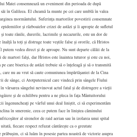
lia lui Matei consemnează un eveniment din perioada de după
i săi în Galileea. El cheamă la munte pe cei care umblă în valea
marginea mormântului. Suferința martorilor povestirii consemnate
pidemiilor și războaielor crizei de astăzi și îi apropie de sufletul
i toate rănile, durerile, lacrimile și necazurile, este un dor de
înalță la toți și distruge toate veștile false și ororile, că Hristos
Îl putem vedea direct și de aproape. Nu sunt departe călăii de la
 de martori falși, dar Hristos este înaintea tuturor și este cu noi,
 pe care biserica de astăzi trebuie să o înțeleagă și să o transmită
că, care nu au vrut să caute comuniunea împărtășaniei de la Cina
 de sânge, ci Atotputernicul care vindecă prin sângele Fiului
n vărsarea sângelui nevinovat actul fatal și de distrugere a vieții
ngâiere și de echilibru pentru a ne pleca în fața Mântuitorului
ii îngenuncheați pe vârful unui deal liniștit, ci să experimentăm
 înclina în smerenie, ceea ce putem face în liniștea căminului
nfricoșător al sirenelor de raid aerian sau în izolarea unui spital
uitată, fiecare respect refuzat cântărește ca o greutate
 prăbușim, ci să luăm în posesie partea noastră de victorie asupra