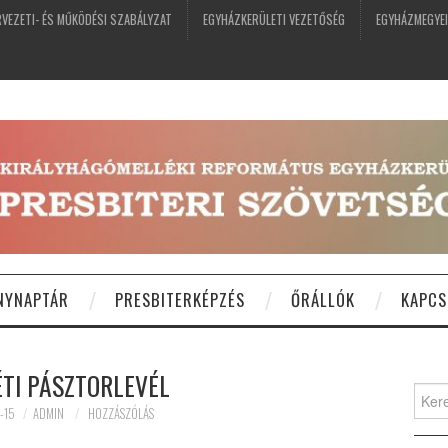
VEZETI- ÉS MŰKÖDÉSI SZABÁLYZAT
EGYHÁZKERÜLETI VEZETŐSÉG
EGYHÁZMEGYEI
NYNAPTÁR
PRESBITERKÉPZÉS
ŐRÁLLÓK
KAPCS
TI PÁSZTORLEVÉL
Keres
-15
ADMIN
HOZZÁSZÓLÁS