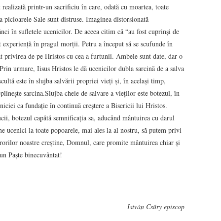
 realizată printr-un sacrificiu în care, odată cu moartea, toate
 la picioarele Sale sunt distruse. Imaginea distorsionată
ci în sufletele ucenicilor. De aceea citim că “au fost cuprinși de
st experiență în pragul morții. Petru a început să se scufunde în
 privirea de pe Hristos cu cea a furtunii. Ambele sunt date, dar o
 Prin urmare, Iisus Hristos le dă ucenicilor dubla sarcină de a salva
cultă este în slujba salvării propriei vieți și, în același timp,
eplinește sarcina.Slujba cheie de salvare a vieților este botezul, în
iciei ca fundație în continuă creștere a Bisericii lui Hristos.
rucii, botezul capătă semnificația sa, aducând mântuirea cu darul
ne ucenici la toate popoarele, mai ales la al nostru, să putem privi
urorilor noastre creștine, Domnul, care promite mântuirea chiar și
 un Paște binecuvântat!
István Csűry episcop