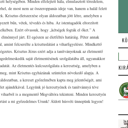
ett helységében. Minden elfelejtett hála, elmulasztott töredelem,
terhel, de most nem az összeroppanás ideje van, hanem a halál felett
. Krisztus életszerzése olyan áldozatban jött létre, amelyben a
zett bűn, vétek, tévedés és hiba. Az istentagadók eltorzított
lelkében. Ezért olvassuk, hogy „kétségek fogták el őket.” A
 élménnyel járt. El egészen az életféltés határáig. Péter annak
KÖ
l, amint felcserélte a krisztuslátást a viharfigyelésre. Mindkettő
 végzetes. Krisztus Jézus ezért adja a tanítványoknak az életmentő
 engedelmeskedik saját életmentésének szolgálatába áll, ugyanakkor
ladatát. Az életmentés kulcsszolgálata a keresztség, amelyben a
KIR
ik meg, mint Krisztus egyházának szüntelen növekedő alapja. A
 áldozatban, a kereszt győzelmében kapta meg jelentőségét, ami
et ajándékával. Legyünk jó keresztyének és tanítvánnyá téve
 viharból is a megmentő Megváltóra tekinteni. Minden keresztyén
artást a mi győzedelmes Urunk! Áldott húsvéti ünnepünk legyen!