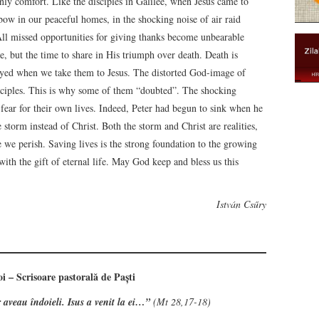
nly comfort. Like the disciples in Galilee, when Jesus came to
ow in our peaceful homes, in the shocking noise of air raid
 All missed opportunities for giving thanks become unbearable
se, but the time to share in His triumph over death. Death is
oyed when we take them to Jesus. The distorted God-image of
disciples. This is why some of them “doubted”. The shocking
 fear for their own lives. Indeed, Peter had begun to sink when he
storm instead of Christ. Both the storm and Christ are realities,
 we perish. Saving lives is the strong foundation to the growing
with the gift of eternal life. May God keep and bless us this
István Csűry
oi – Scrisoare pastorală de Paști
 aveau îndoieli. Isus a venit la ei…”
(Mt 28,17-18)