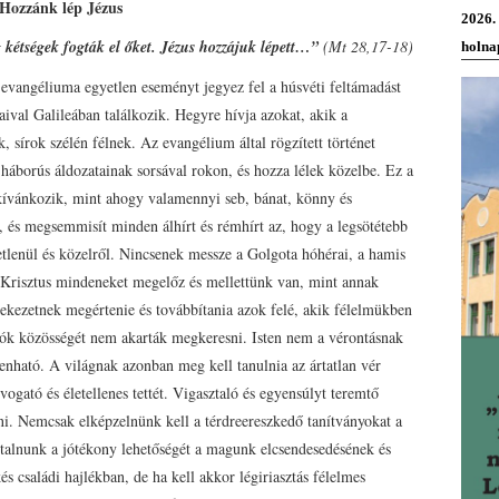
Hozzánk lép Jézus
2026.
g kétségek fogták el őket. Jézus hozzájuk lépett…”
(Mt 28,17-18)
holna
é evangéliuma egyetlen eseményt jegyez fel a húsvéti feltámadást
aival Galileában találkozik. Hegyre hívja azokat, akik a
 sírok szélén félnek. Az evangélium által rögzített történet
 háborús áldozatainak sorsával rokon, és hozza lélek közelbe. Ez a
 kívánkozik, mint ahogy valamennyi seb, bánat, könny és
és megsemmisít minden álhírt és rémhírt az, hogy a legsötétebb
vetlenül és közelről. Nincsenek messze a Golgota hóhérai, a hamis
 de Krisztus mindeneket megelőz és mellettünk van, mint annak
ülekezetnek megértenie és továbbítania azok felé, akik félelmükben
zók közösségét nem akarták megkeresni. Isten nem a vérontásnak
nható. A világnak azonban meg kell tanulnia az ártatlan vér
ogató és életellenes tettét. Vigasztaló és egyensúlyt teremtő
ni. Nemcsak elképzelnünk kell a térdreereszkedő tanítványokat a
talnunk a jótékony lehetőségét a magunk elcsendesedésének és
 családi hajlékban, de ha kell akkor légiriasztás félelmes