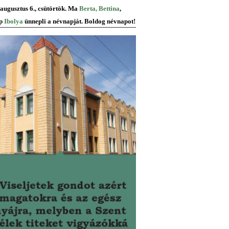
 augusztus 6., csütörtök. Ma
Berta, Bettina
,
p
Ibolya
ünnepli a névnapját. Boldog névnapot!