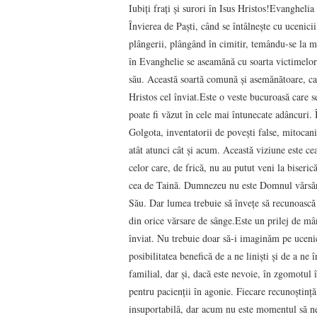
Iubiți frați și surori în Isus Hristos!Evanghe
Învierea de Paști, când se întâlnește cu ucenici
plângerii, plângând în cimitir, temându-se la 
în Evanghelie se aseamănă cu soarta victimelor e
său. Această soartă comună și asemănătoare, ca ș
Hristos cel înviat.Este o veste bucuroasă care se 
poate fi văzut în cele mai întunecate adâncuri. 
Golgota, inventatorii de povești false, mitocanii
atât atunci cât și acum. Această viziune este cea
celor care, de frică, nu au putut veni la biseri
cea de Taină. Dumnezeu nu este Domnul vărsării
Său. Dar lumea trebuie să învețe să recunoască î
din orice vărsare de sânge.Este un prilej de mâ
înviat. Nu trebuie doar să-i imaginăm pe ucenic
posibilitatea benefică de a ne liniști și de a ne
familial, dar și, dacă este nevoie, în zgomotul î
pentru pacienții în agonie. Fiecare recunoștință 
insuportabilă, dar acum nu este momentul să ne