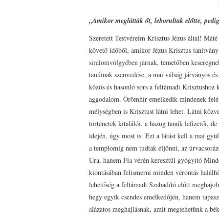
„Amikor meglátták őt, leborultak előtte, pedi
Szeretett Testvéreim Krisztus Jézus által! Mát
követő időből, amikor Jézus Krisztus tanítvány
siralomvölgyében járnak, temetőben keseregnek,
tanúinak szenvedése, a mai válság járványos és
közös és hasonló sors a feltámadt Krisztushoz
aggodalom. Örömhír emelkedik mindenek felé, 
mélységben is Krisztust látni lehet. Látni köz
történetek kitalálói, a hazug tanúk lefizetői,
idején, úgy most is. Ezt a látást kell a mai gy
a templomig nem tudtak eljönni, az úrvacsorá
Ura, hanem Fia vérén keresztül gyógyító Minde
kiontásában felismerni minden vérontás halálhív
lehetőség a feltámadt Szabadító előtt meghajol
hegy egyik csendes emelkedőjén, hanem tapasz
alázatos meghajlásnak, amit megtehetünk a békés