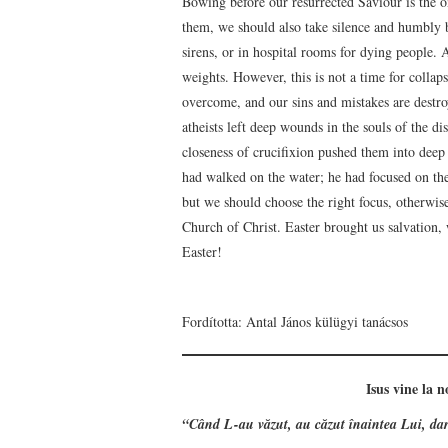
Bowing before our resurrected Saviour is the o
them, we should also take silence and humbly b
sirens, or in hospital rooms for dying people.
weights. However, this is not a time for collap
overcome, and our sins and mistakes are destr
atheists left deep wounds in the souls of the 
closeness of crucifixion pushed them into deep
had walked on the water; he had focused on the 
but we should choose the right focus, otherwise
Church of Christ. Easter brought us salvation, 
Easter!
Fordította: Antal János külügyi tanácsos
Isus vine la n
“Când L-au văzut, au căzut înaintea Lui, dar