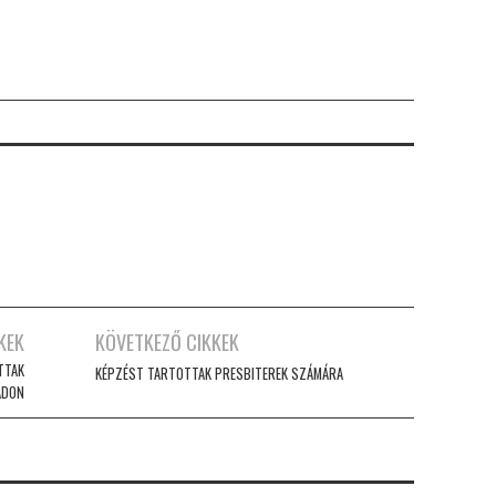
KEK
KÖVETKEZŐ CIKKEK
TTAK
KÉPZÉST TARTOTTAK PRESBITEREK SZÁMÁRA
ADON