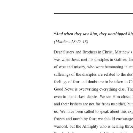
“And when they saw him, they worshipped h
(Matthew 28:17-18)
Dear Sisters and Brothers in Christ, Matthew’s
was when Jesus met his disciples in Galilee. H
of woe and misery, who were bemoaning in cem
sufferings of the disciples are related to the d
feelings of fear and doubt are to be taken to C
Good News is overwriting everything else. The
even in the darkest depths. We see Him close. 
and their bribers are not far from us either, b
us. We have been called to speak about this ex
frozen and numb by fear; we should encourage
warlord, but the Almighty who is healing throu