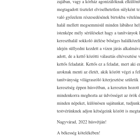
zajában, vagy a kórház agonizálóknak elkülönít
megtagadott tisztelet elviselhetetlen súlyként 
való győzelem részesedésének birtokba vételének
halál mellett megsemmisül minden lábához helye
istenképe mély sérüléseket hagy a tanítványok 
kereszthalál sokkoló átélése bőséges halálközeli
idején süllyedni kezdett a vízen járás alkalmáva
adott, de a kettő közötti választás eltévesztése
kettős feladatát. Kettős ez a feladat, mert aki
azoknak menti az életét, akik között végzi a fe
tanítványság világraszóló kiterjesztése szület
keresztség éppen húsvétban, a kereszten hozott
mindenkorra meghozta az üdvösséget az örök él
minden népeket, különösen sajátunkat, tudjunk
testvérünknek adjon kétségeink között is megt
Nagyvárad, 2022 húsvétján!
A békesség kötelékében!